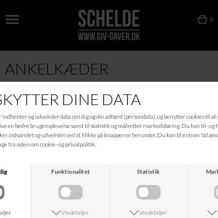
0
ANKELKÆDER
KONTAKT
NÅR DU HANDLER
NØRREGADE 16
HANDELSBETINGELSER
6600 VEJEN
PERSONDATAPOLITIK
TLF: 7536 0317
SÅDAN RETURNERER DU EN
MAIL:
SCHELDE-
VARE
VEJEN@MAIL.DK
LEVERING OG FRAGT