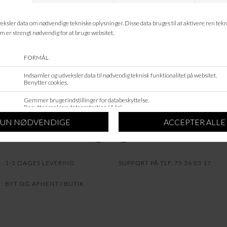
VASKEANVISNING
STØRRELSESGUIDE
GDPR/COOKIE INDSTILINGER
INFO
OM OS
NYHEDSMAIL
GAVEKORT
1-3 DAGES LEVERING
SUPPORT PÅ TLF. 75 36 03 17
BYT OG AFHENT I BUTIK