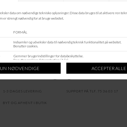
VASKEANVISNING
STØRRELSESGUIDE
GDPR/COOKIE INDSTILINGER
INFO
OM OS
NYHEDSMAIL
GAVEKORT
1-3 DAGES LEVERING
SUPPORT PÅ TLF. 75 36 03 17
BYT OG AFHENT I BUTIK