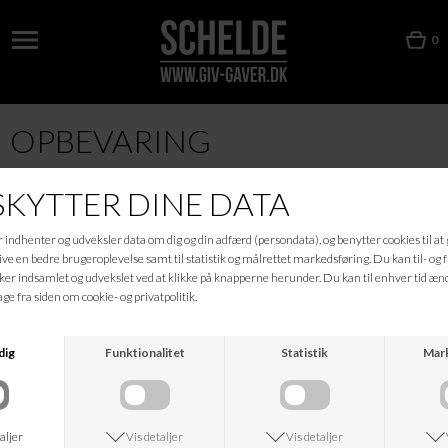
0
OPBEVARING
KONTAKT
NÅR DU HANDLER
NØRREGADE 16
HANDELSBETINGELSER
6600 VEJEN
PERSONDATAPOLITIK
TLF: 7536 0317
SÅDAN RETURNERER DU EN
MAIL:
SCHELDE-
VARE
VEJEN@MAIL.DK
LEVERING OG FRAGT