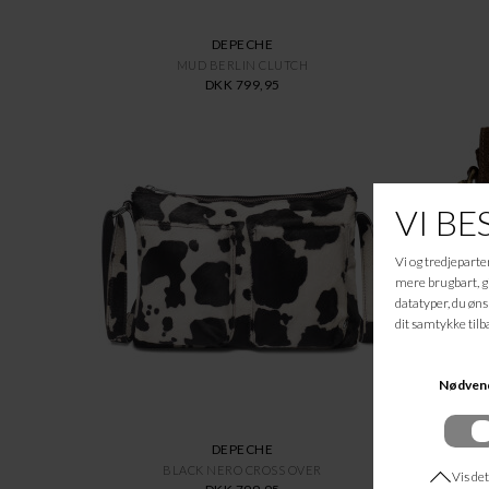
DEPECHE
MUD BERLIN CLUTCH
DKK 799,95
DEPECHE
BLACK NERO CROSS OVER