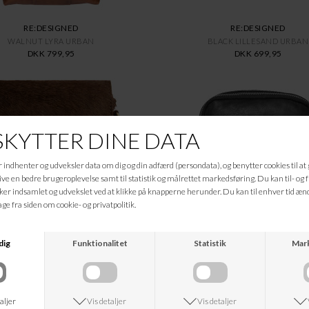
RE:DESIGNED
RE:DESIGNED
WALNUT LYRA URBAN
BLACK LILLESAND URBAN
DKK 799,95
DKK 699,95
DEPECHE
DEPECHE
WALNUT MOBILEBAG
BLACK NERO MOBILE BAG