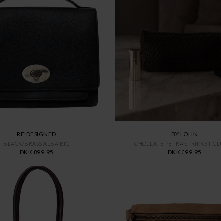
RE:DESIGNED
BY LOHN
BLACK/BRASS ALBA BIG
CHOCLATE PETRA STRIKKET C
DKK 899,95
DKK 399,95