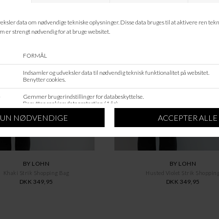
DKK 499,95
DKK 699,95
BY LOHN
BY LOHN
Khaki Strik Shopping Bag
Husted Violet Strik Shoppin
DKK 349,95
DKK 349,95