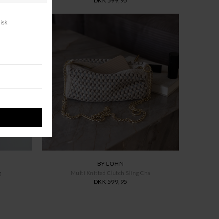
DKK 599,95
BY LOHN
g
Multi Knitted Clutch Sling Cha
DKK 599,95