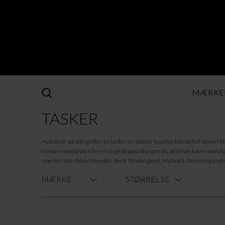
MÆRKE
TASKER
Hvis du er på udkig efter en taske i en lækker kvalitet kan du hel sikkert 
mindre rejsetaske eller en dagligdagstaske som du altid kan have med dig.
mærker som Royal Republic, Beck Söndergaard, MyWalit, Amust og andre
MÆRKE
STØRRELSE