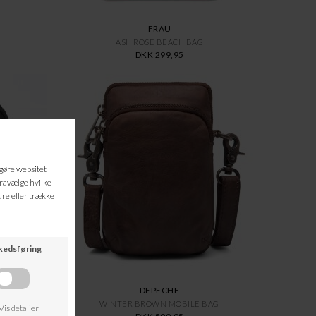
FRAU
ASH ROSE BEACH BAG
DKK 299,95
DEPECHE
WINTER BROWN MOBILE BAG