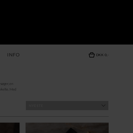
INFO
DKK 0,-
 søger, en
enkelte. Med