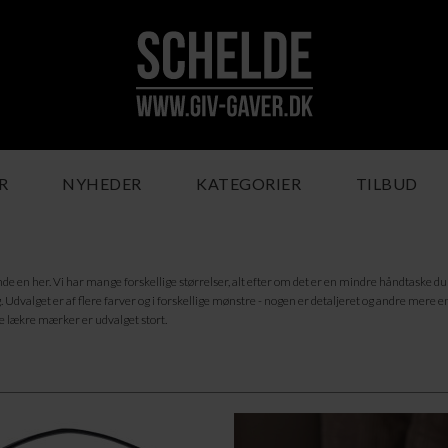
R
NYHEDER
KATEGORIER
TILBUD
finde en her. Vi har mange forskellige størrelser, alt efter om det er en mindre håndtaske du
 Udvalget er af flere farver og i forskellige mønstre - nogen er detaljeret og andre mere 
 lækre mærker er udvalget stort.