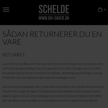
0
SÅDAN RETURNERER DU EN
VARE
RETURRET
Lever de fremsendte varer ikke lever op til dine forventninger, kan du returnere din
ordre og få pengene tilbage. Hos Giv-gaver.dk har du altid 14 dages returret under
forudsætning af at varen er i original emballage, ubeskadiget og naturligvis ubrugt.
Fristen for returret regnes fra den dag man modtager varen.
Ved returnering vedlægges den medsendte returseddel med udfyldt skema samt en
kopi af kvitteringen for købet. Dit tilgodehavende indsættes på den konto, hvorfra
købet er gjort, så snart vi har modtaget varen. Returnering som følge af fortrydelse
sker på købers regning. Køber er ansvarlig for at varen er pakket forsvarligt ind.