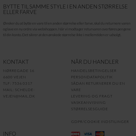
BYTTE TIL SAMME STYLE I EN ANDEN STØRRELSE
ELLER FARVE
Ønsker du at bytte en vare til en anden størrelse eller farve, skal du returnere varen
og lave en ny ordre via webshoppen. Når vi modtager returvaren overføres pengene
til din konto. Det sikrer at den ønskede størrelse ikke i mellemtiden er udsolgt.
KONTAKT
NÅR DU HANDLER
NØRREGADE 16
HANDELSBETINGELSER
6600 VEJEN
PERSONDATAPOLITIK
TLF: 7536 0317
SÅDAN RETURNERER DU EN
MAIL:
SCHELDE-
VARE
VEJEN@MAIL.DK
LEVERING OG FRAGT
VASKEANVISNING
STØRRELSESGUIDE
GDPR/COOKIE INDSTILINGER
INFO