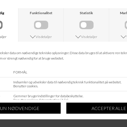
Hvis reklamationen er berettiget dækker vi de fragtomkostninger du som kunde,
måtte have i forbindelse med returnering af varen. Hvis du ønsker at reklamere over
en modtaget varer, bedes du kontakte os på tlf. 75 36 03 17 eller på schelde-
vejen@mail.dk. Så vurderer vi hvordan reklamationen skal behandles. Ved
returnering bedes du vedlægge en beskrivelse af fejlen.
VIGTIGT: Reklamationer uden forudgående kontakt og original kvittering vil blive
afvist.
Returnering skal ske til nedenstående adresse:
Schelde
Nørregade 16
6600 Vejen
OBS: Vi tager vi ikke imod returvarer sendt til en pakkeboks. Alle returvarer skal
sendes direkte til vores adresse ellers vil der blive modregnet en fragtomkostning i
returvarernes pris.
Du kan ikke fortryde ved blot at nægte modtagelse af din pakke eller lade være med at
hente den. Giv-gaver.dk vil blive pålagt en ekstra fragtomkostning. Denne
fragtomkostning vil blive modregnet returvarernes pris.