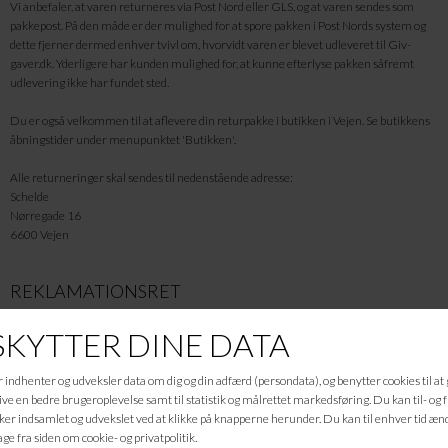
Vi anbefaler, at varen returneres via Post Nord eller GLS, og at varen sendes som
pakkepost. På den måde er der mulighed for at spore pakken i Post Nords system og
dette fjerner dermed enhver tvivl om, hvorvidt varen er blevet udleveret til Giv-
gaver.dk. Yderligere har kunden mulighed for, at kunne efterlyse pakken såfremt
udlevering ikke har fundet sted.
Du er også velkommen til at aflevere din returpakke i butikken i Vejen. Se butikkens
åbningstider under menupunktet 'Butikken'.
Alle returneringer skal sendes til nedenstående adresse:
Schelde
Nørregade 16
6600 Vejen
REKLAMATIONSRET
Der ydes 2 års reklamationsret på produkter købt hos Giv-gaver.dk. De 2 år gælder
fra den dag du har modtaget varen.Går varen mod forventning i stykker, repareres
denne uden omkostning af Giv-gaver.dk eller leverandøren, såfremt
originalkvittering vedlægges.
Bemærk venligst at reklamationsretten ikke dækker forkert håndtering eller groft
misbrug af varen.