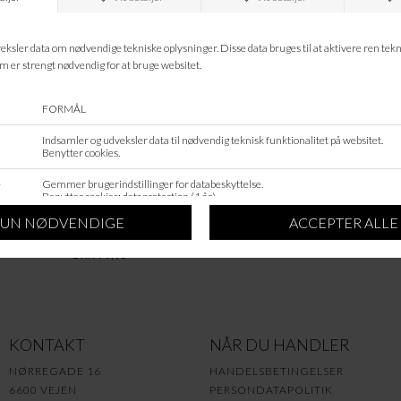
MALUND
BOTTLES
DKK 99,95
KONTAKT
NÅR DU HANDLER
NØRREGADE 16
HANDELSBETINGELSER
6600 VEJEN
PERSONDATAPOLITIK