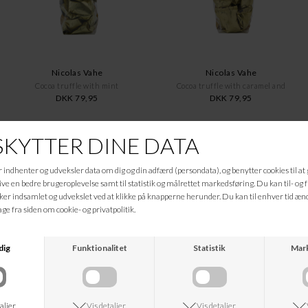
Nicolas Vahe
Nicolas Vahe
Cocoa truffle with mint
Cocoa truffle with caramel and
DKK 79,95
DKK 79,95
Nicolas Vahe
Nicolas Vahe
Pepper, The mixed blend
Salt, French Sea Salt
DKK 119,95
DKK 89,95