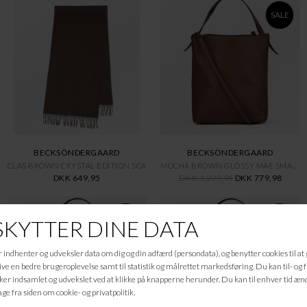
SALE
BECKSÖNDERGAARD
BECKSÖNDERGAARD
CLAS BROWN CRYSTAL EDITION SCA
MOCHA BROWN GLOSSY MAE SMALL B
DKK 649,95
DKK 1.299,95
DKK 779,98
SALE
SALE