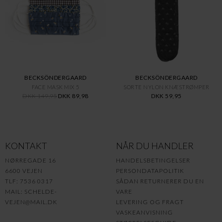
BECKSÖNDERGAARD
BECKSÖNDERGAARD
FACE MASK MIX 5
SORTE NYLON KNÆSTRØMPER
DKK 149,95
DKK 89,98
DKK 59,95
KONTAKT
NÅR DU HANDLER
NØRREGADE 16
HANDELSBETINGELSER
6600 VEJEN
PERSONDATAPOLITIK
TLF: 7536 0317
SÅDAN RETURNERER DU EN
MAIL:
SCHELDE-
VARE
VEJEN@MAIL.DK
LEVERING OG FRAGT
VASKEANVISNING