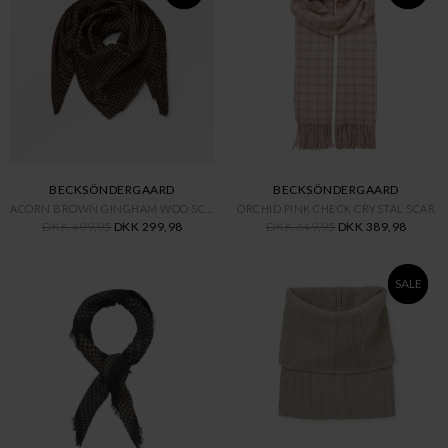
BECKSÖNDERGAARD
BECKSÖNDERGAARD
ACORN BROWN GINGHAM WOO SCARF
ORCHID PINK CHECK CRYSTAL SCAR
DKK 499,95
DKK 299,98
DKK 649,95
DKK 389,98
SALE