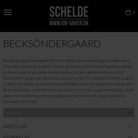
0
BECKSÖNDERGAARD
Becksöndergaard blev opført i 2003 af Lis Beck og Anna Søndergaard i København.
Tilsammen skaber de smukke, kreative accessories med et twist af leg. De anvender
en farverig palette og unikke håndtegnede prints, som skaber en lille verden af
tilbehør til din garderobe. Becksöndergaard anvender kun de bedste kvaliteter, og det
er altid en fornøjelse at have et af deres tørklæder rundt om halsen. Derudover laver
de smukke tasker, med et lidt mere råt udtryk, men som er super anvendelige. Gå på
opdagelse i kvindernes verden, og opdag et univers af smukke, sjove og kreative
accessories til kvinder.
KATEGORI
STØRRELSE