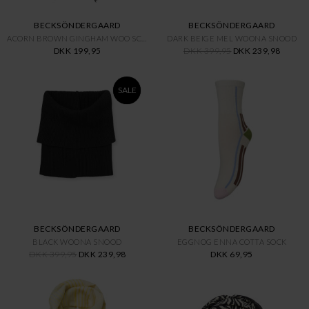
BECKSÖNDERGAARD
BECKSÖNDERGAARD
ACORN BROWN GINGHAM WOO SCARF
DARK BEIGE MEL WOONA SNOOD
DKK 199,95
DKK 399,95
DKK 239,98
SALE
BECKSÖNDERGAARD
BECKSÖNDERGAARD
BLACK WOONA SNOOD
EGGNOG ENNA COTTA SOCK
DKK 399,95
DKK 239,98
DKK 69,95