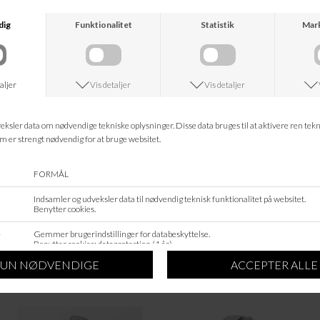
BECKSÖNDERGAARD
BECKSÖNDERGAARD
DUSTY CEDAR RED GLOSSY MAE SMA
MOCHA BROWN GLOSSY MAE SMALL B
DKK 1.299,95
DKK 779,98
DKK 1.299,95
DKK 779,98
BECKSÖNDERGAARD
BECKSÖNDERGAARD
BLACK GLOSSY IRIS BAG
HOT FUDGE BROWN LUCREATIA WOLA
DKK 1.199,95
DKK 99,95