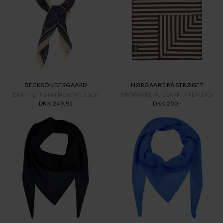
BECKSÖNDERGAARD
NØRGAARD PÅ STRØGET
Blue Night Brombeere Wica Scar
BROWN/ECRU SCARF INTERLOCK
DKK 249,95
DKK 250,-