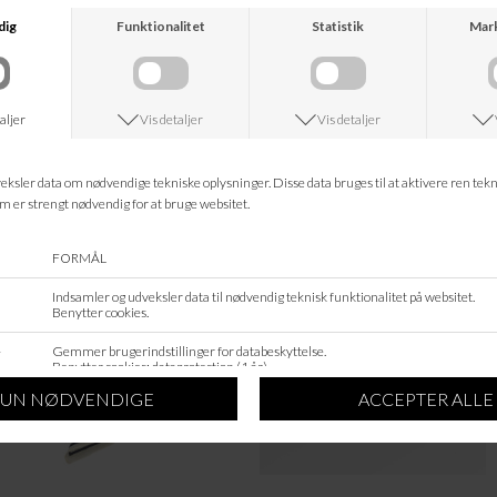
LEVETE ROOM
BECKSÖNDERGAARD
FUDGE LR-HARTLEY 1
PROVENCE BLUE ZIGGA COTTA SCAR
DKK 499,95
DKK 149,95