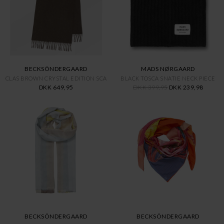
BECKSÖNDERGAARD
MADS NØRGAARD
CLAS BROWN CRYSTAL EDITION SCA
BLACK TOSCA SNATIE NECK PIECE
DKK 649,95
DKK 399,95
DKK 239,98
BECKSÖNDERGAARD
BECKSÖNDERGAARD