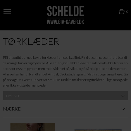
0
TØRKLÆDER
Pift dit outfit op med lækre tørklæder i en god kvalitet. Find et som passer til dig blandt
de mange farver og mønstre. Alle er i en god, lækker kvalitet, således de ikke blot er en
accessories som pynter, men med sådan et på, vil du også få hjælp til at holde varmen.
Af mærker har vi blandt andet Amust, Becksöndergaard, Mathlau og mange flere. Gå
på opdagelse i vores univers af smukke, unikke tørklæder og find det du lige manglede
eller ikke vidste du manglede.
MÆRKE