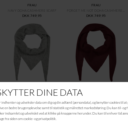
FRAU
FRAU
NAVY DOHA CASHMERE SCARF
FORGET ME NOT DOHA CASHMERE SC
DKK 749,95
DKK 749,95
FRAU
FRAU
ELEPHANT DOHA CASHMERE SCARF
RED MAHO DOHA CASHMERE SCARF
DKK 749,95
DKK 749,95