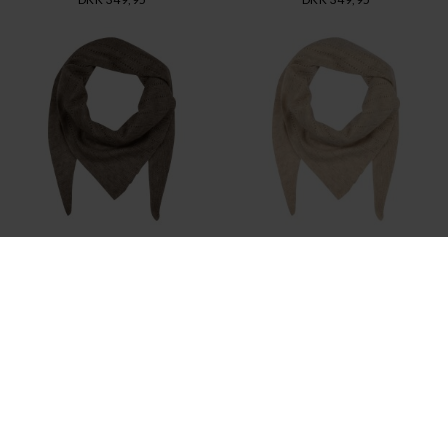
FRAU
FRAU
UNDYED DOHA CASHMERE SCARF LAR
SANDSTONE DOHA CASHMERE SCARF
DKK 749,95
DKK 749,95