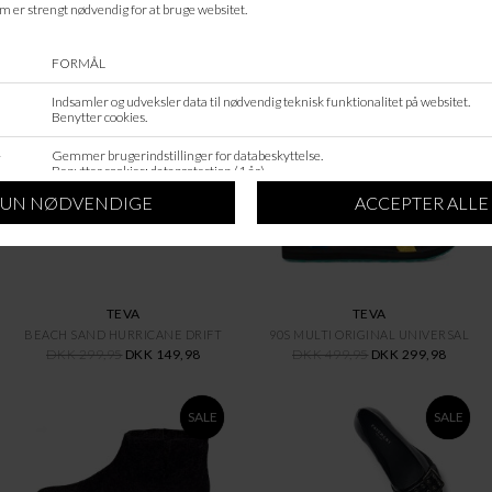
ANDRE KØBTE OGSÅ
SALE
SALE
TEVA
TEVA
BEACH SAND HURRICANE DRIFT
90S MULTI ORIGINAL UNIVERSAL
DKK 299,95
DKK 149,98
DKK 499,95
DKK 299,98
SALE
SALE