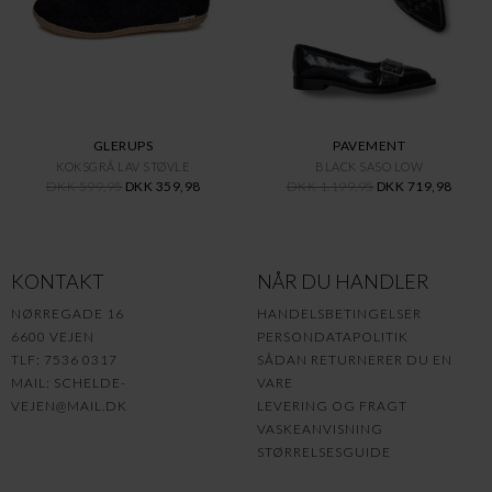
GLERUPS
PAVEMENT
KOKSGRÅ LAV STØVLE
BLACK SASO LOW
DKK 599,95
DKK 359,98
DKK 1.199,95
DKK 719,98
KONTAKT
NÅR DU HANDLER
NØRREGADE 16
HANDELSBETINGELSER
6600 VEJEN
PERSONDATAPOLITIK
TLF: 7536 0317
SÅDAN RETURNERER DU EN
MAIL:
SCHELDE-
VARE
VEJEN@MAIL.DK
LEVERING OG FRAGT
VASKEANVISNING
STØRRELSESGUIDE