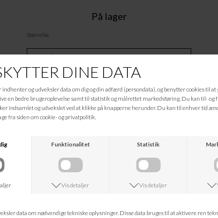
På lager
Størrelse
Tilføj til Ønskeskyen
Beskrivelse
T1004010-BLK
Informationer
Hvad koster fragten?
Returret?
Spørg om varen
Tip en ven
Kan jeg kontakte jer?
Leveringstid?