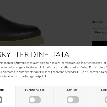
Størrelse
Beskrivelse
1052-001-0018
Informationer
Hvad koster fragten?
Returret?
Spø
Kan jeg kontakte jer?