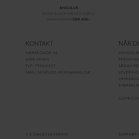
ANGULUS
BEIGE/BLACK HACKER STØVLE
DKK 1.699,95
DKK 600,-
KONTAKT
NÅR D
NØRREGADE 16
HANDELS
6600 VEJEN
PERSONDA
TLF: 7536 0317
SÅDAN RE
MAIL:
SCHELDE-VEJEN@MAIL.DK
LEVERING
VASKEANV
STØRRELS
GDPR/COO
1-3 DAGES LEVERING
SUPPORT P