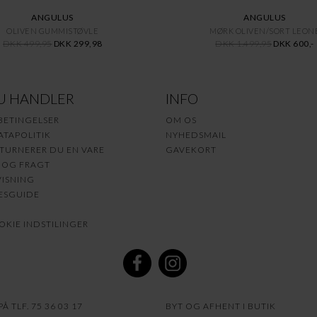
ANGULUS
ANGULUS
OLIVEN GUMMISTØVLE
MØRK OLIVEN/SORT LEON
DKK 499,95
DKK 299,98
DKK 1.499,95
DKK 600,-
U HANDLER
INFO
BETINGELSER
OM OS
TAPOLITIK
NYHEDSMAIL
TURNERER DU EN VARE
GAVEKORT
 OG FRAGT
ISNING
ESGUIDE
KIE INDSTILINGER
Å TLF. 75 36 03 17
BYT OG AFHENT I BUTIK