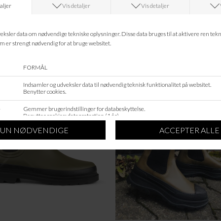
Leveringstid?
ANDRE KØBTE OGSÅ
SALE