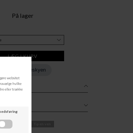
På lager
Tilføj til Ønskeskyen
rg om varen
Tip en ven