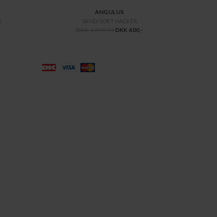
ANGULUS
E
SAND/SORT HACKER
DKK 1.399,95
DKK 600,-