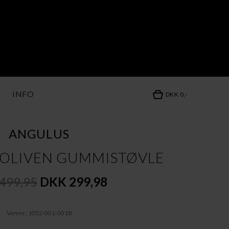
INFO
DKK 0,-
ANGULUS
/OLIVEN GUMMISTØVLE
499,95
DKK 299,98
Varenr.: 1052-001-0018