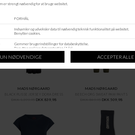
ANDRE KØBTE OGSÅ
SALE
SALE
MADS NØRGAARD
MADS NØRGAARD
BLACK PLISSE JERSEY DORA DRESS
BEECH ORG SWEAT PAW PANTS
DKK 1.399,95
DKK 839,98
DKK 849,95
DKK 509,98