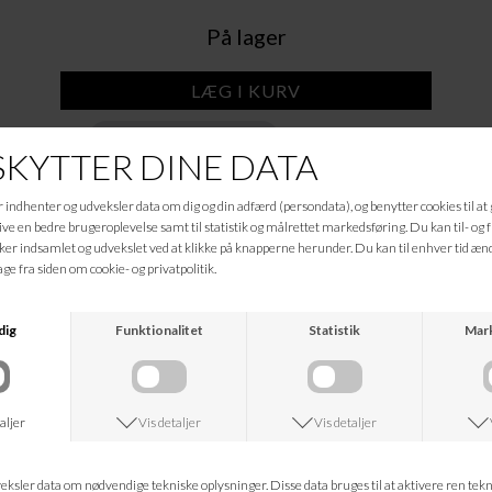
På lager
Tilføj til Ønskeskyen
Beskrivelse
201578-8355
Denne skønne hue fra Mads Nørgaard er elavet af en blanding af lige dele
polyester og uld. Huen er strikket af multifarvet garn og har et bredt opsmøg.
53% wool
47% acrylic
Informationer
Hvad koster fragten?
Returret?
Spørg om varen
Tip en ven
Kan jeg kontakte jer?
Leveringstid?