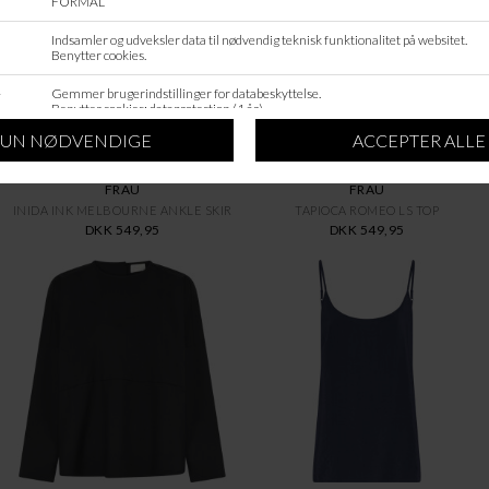
FRAU
FRAU
INIDA INK MELBOURNE ANKLE SKIR
TAPIOCA ROMEO LS TOP
DKK 549,95
DKK 549,95