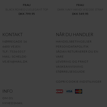
FRAU
FRAU
BLACK ROMEO LS ELEGANT TOP
DARK NAVY HANOI VISCOSE STRAP
DKK 799,95
DKK 549,95
KONTAKT
NÅR DU HANDLER
NØRREGADE 16
HANDELSBETINGELSER
6600 VEJEN
PERSONDATAPOLITIK
TLF: 7536 0317
SÅDAN RETURNERER DU EN
MAIL:
SCHELDE-
VARE
VEJEN@MAIL.DK
LEVERING OG FRAGT
VASKEANVISNING
STØRRELSESGUIDE
GDPR/COOKIE INDSTILINGER
INFO
OM OS
NYHEDSMAIL