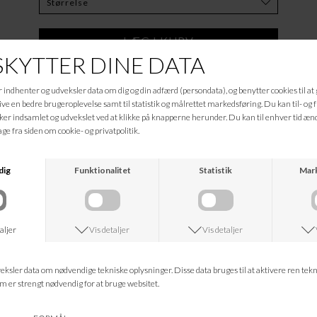
Tilføj til Ønskeskyen
Beskrivelse
150
Informationer
Hvad koster fragten?
Returret?
Spørg om varen
Tip en ven
Kan jeg kontakte jer?
Leveringstid?
ANDRE KØBTE OGSÅ