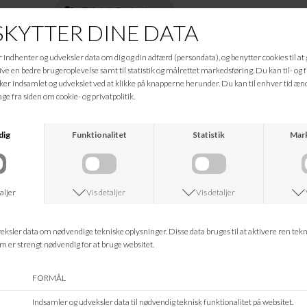
Tilføj til Ønskeskyen
Beskrivelse
2307799007-3760
Informationer
Hvad koster fragten?
Returret?
Spørg om varen
Tip en ven
Kan jeg kontakte jer?
Leveringstid?
ANDRE KØBTE OGSÅ