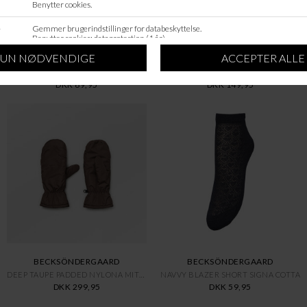
BECKSÖNDERGAARD
BECKSÖNDERGAARD
BLACK TELMA SOLID SOCK
NAVY BLAZER FLEUR COTTA SCARF
DKK 69,95
DKK 149,95
BECKSÖNDERGAARD
BECKSÖNDERGAARD
DEEP TAUPE PADDED NYLONA MITTE
NAVVY BLAZER SHORT SIGNA COTTA
DKK 299,95
DKK 59,95