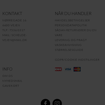
KONTAKT
NÅR DU HANDLER
NØRREGADE 16
HANDELSBETINGELSER
6600 VEJEN
PERSONDATAPOLITIK
TLF: 7536 0317
SÅDAN RETURNERER DU EN
MAIL:
SCHELDE-
VARE
VEJEN@MAIL.DK
LEVERING OG FRAGT
VASKEANVISNING
STØRRELSESGUIDE
GDPR/COOKIE INDSTILINGER
INFO
OM OS
NYHEDSMAIL
GAVEKORT