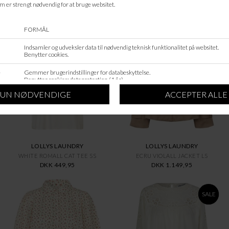
ANDRE KØBTE OGSÅ
LOLLYS LAUNDRY
LOLLYS LAUNDRY
WHITE ROMALL CAT TEE SS
ECRU VIOLALL JACKET LS
DKK 449,95
DKK 1.149,95
SALE