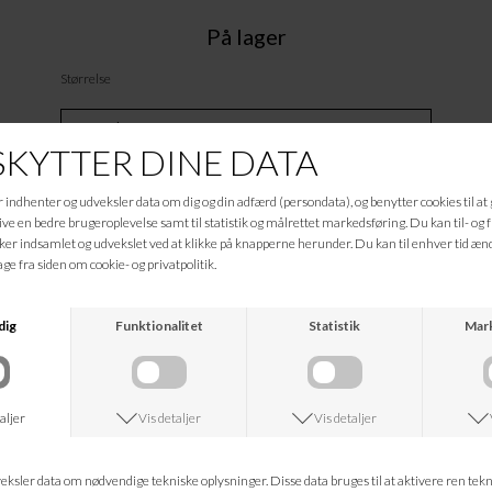
På lager
Størrelse
Tilføj til Ønskeskyen
Beskrivelse
23442-3067-99
Informationer
Hvad koster fragten?
Returret?
Spørg om varen
Tip en ven
Kan jeg kontakte jer?
Leveringstid?