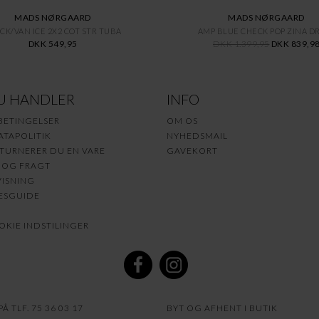
MADS NØRGAARD
MADS NØRGAARD
CK/VAN ICE 2X2 COT STR TUBA
AMP BLUE CHECK POP ZINA D
DKK 549,95
DKK 1.399,95
DKK 839,9
U HANDLER
INFO
BETINGELSER
OM OS
TAPOLITIK
NYHEDSMAIL
TURNERER DU EN VARE
GAVEKORT
 OG FRAGT
ISNING
ESGUIDE
KIE INDSTILINGER
Å TLF. 75 36 03 17
BYT OG AFHENT I BUTIK