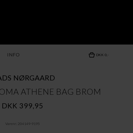
INFO
DKK 0,-
ADS NØRGAARD
ROMA ATHENE BAG BROM
DKK 399,95
Varenr.: 204149-9195