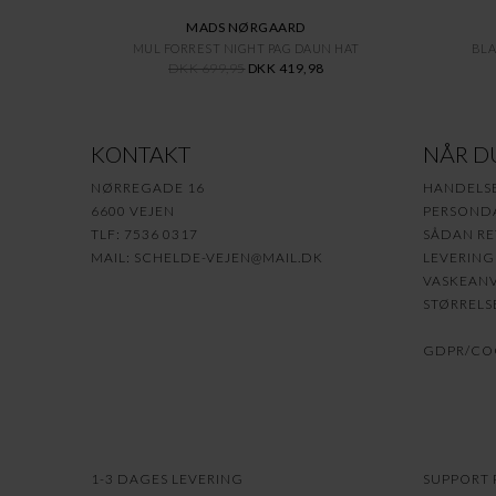
MADS NØRGAARD
MUL FORREST NIGHT PAG DAUN HAT
BLA
DKK 699,95
DKK 419,98
KONTAKT
NÅR D
NØRREGADE 16
HANDELS
6600 VEJEN
PERSONDA
TLF: 7536 0317
SÅDAN RE
MAIL:
SCHELDE-VEJEN@MAIL.DK
LEVERING
VASKEANV
STØRRELS
GDPR/COO
1-3 DAGES LEVERING
SUPPORT P