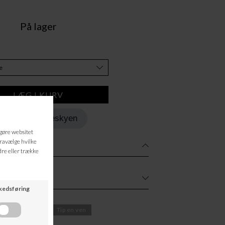
På lager
Tilføj til Ønskeskyen
rg om varen
Tip en ven