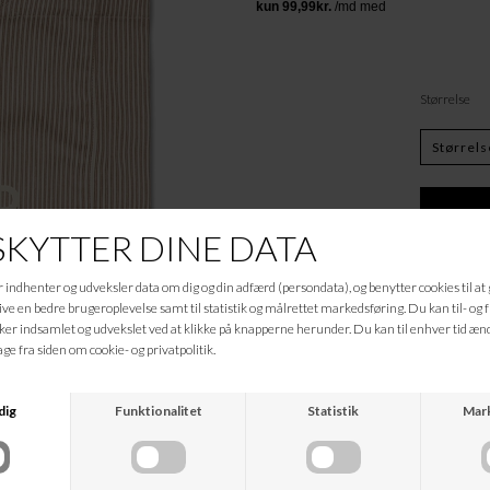
Størrelse
Beskrivelse
xxx
Informationer
Hvad koster fragten?
Returret?
Spø
Kan jeg kontakte jer?