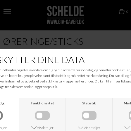
0
ØRERINGE/STICKS
KONTAKT
NÅR DU HANDLER
NØRREGADE 16
HANDELSBETINGELSER
6600 VEJEN
PERSONDATAPOLITIK
TLF: 7536 0317
SÅDAN RETURNERER DU EN
MAIL:
SCHELDE-
VARE
VEJEN@MAIL.DK
LEVERING OG FRAGT