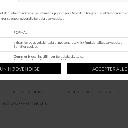
VASKEANVISNING
STØRRELSESGUIDE
GDPR/COOKIE INDSTILINGER
INFO
OM OS
NYHEDSMAIL
GAVEKORT
1-3 DAGES LEVERING
SUPPORT PÅ TLF. 75 36 03 17
BYT OG AFHENT I BUTIK