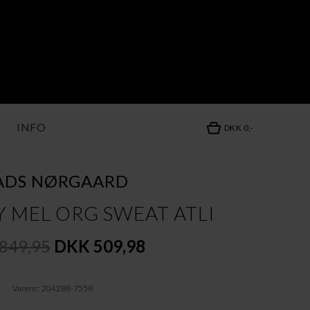
INFO
DKK 0,-
ADS NØRGAARD
Y MEL ORG SWEAT ATLI
849,95
DKK 509,98
Varenr.: 204288-7558