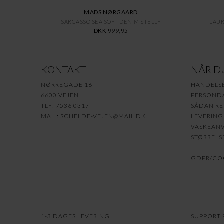
MADS NØRGAARD
SARGASSO SEA SOFT DENIM STELLY
LAUR
DKK 999,95
KONTAKT
NÅR D
NØRREGADE 16
HANDELS
6600 VEJEN
PERSONDA
TLF: 7536 0317
SÅDAN RE
MAIL:
SCHELDE-VEJEN@MAIL.DK
LEVERING
VASKEANV
STØRRELS
GDPR/COO
1-3 DAGES LEVERING
SUPPORT P