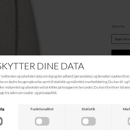
Størrelse
Beskrivelse
Organic Sweat Atli er en 
oversized og trøjen kommer
100% Organic Cotton
Informationer