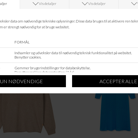
Hvad koster fragten?
Returret?
Spø
Kan jeg kontakte jer?
Leveringstid?
ANDRE KØBTE OGSÅ