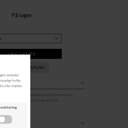
På lager
Tilføj til Ønskeskyen
sweatshirt lavet i en blød bomuld. Pasformen er
 i to varianter. En med logo på bryst.