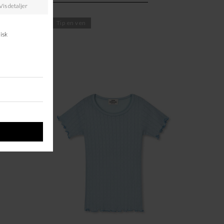
rg om varen
Tip en ven
SALE