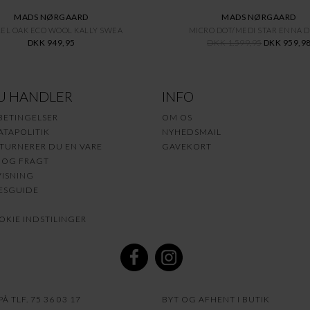
MADS NØRGAARD
MADS NØRGAARD
EL OAK ECO WOOL KALLY SWEA
MICRO DOT/MEDI STAR ENNA 
DKK 949,95
DKK 1.599,95
DKK 959,9
U HANDLER
INFO
BETINGELSER
OM OS
TAPOLITIK
NYHEDSMAIL
TURNERER DU EN VARE
GAVEKORT
 OG FRAGT
ISNING
ESGUIDE
KIE INDSTILINGER
Å TLF. 75 36 03 17
BYT OG AFHENT I BUTIK