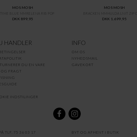
MOS MOSH
MOS MOSH
TIME BLUE MMRELENA RIB POP
BRACKEN MMHULDA LNIT ZIP 
DKK 899,95
DKK 1.699,95
U HANDLER
INFO
BETINGELSER
OM OS
TAPOLITIK
NYHEDSMAIL
TURNERER DU EN VARE
GAVEKORT
 OG FRAGT
ISNING
ESGUIDE
KIE INDSTILINGER
Å TLF. 75 36 03 17
BYT OG AFHENT I BUTIK