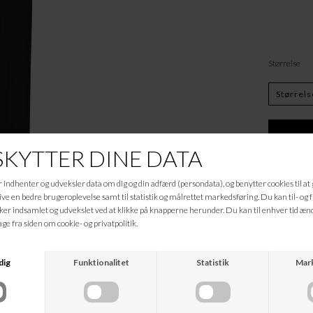
Størrelse
Beskrivelse
xxx
Informationer
Hvad koster fragten?
Returret?
Spø
Kan jeg kontakte jer?