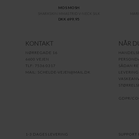
MOS MOSH
SHARKSKIN MMASTRID V-NECK SILK
MARI
DKK 699,95
KONTAKT
NÅR D
NØRREGADE 16
HANDELS
6600 VEJEN
PERSONDA
TLF: 7536 0317
SÅDAN RE
MAIL:
SCHELDE-VEJEN@MAIL.DK
LEVERING
VASKEANV
STØRRELS
GDPR/COO
1-3 DAGES LEVERING
SUPPORT P