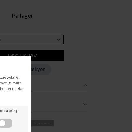
På lager
Tilføj til Ønskeskyen
rg om varen
Tip en ven