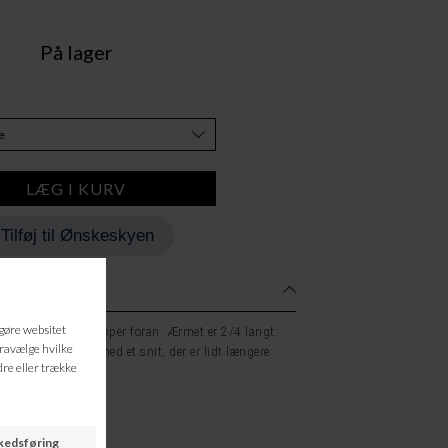
På lager
Tilføj til Ønskeskyen
l kinakrave og knapper foran. Ærmet er 2/4 langt.
t, grafisk udtryk, med et snit, der er lidt længere