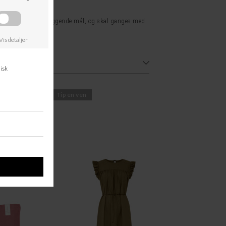
rystmål er fladt-liggende mål, og skal ganges med
reds.
18% polyamid
rg om varen
Tip en ven