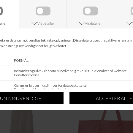
Længde bag: 73,0 cm
Bemærk, at ovenstående b
2 for at få den totale omk
Materiale: 82% viskose 
Informationer
Hvad koster fragten?
Returret?
Spø
Kan jeg kontakte jer?
Leveringstid?
ANDRE KØBTE OGSÅ