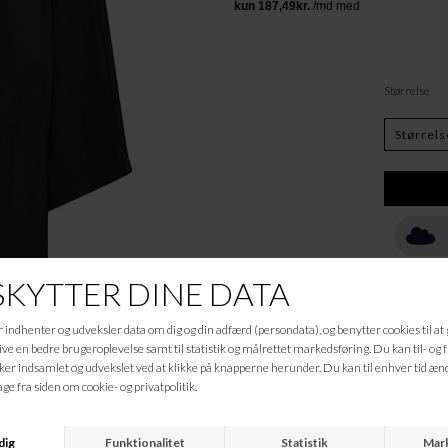
Størrelse
Beskrivelse
Seoul skjorte med en enke
Seoul skjorten har et skøn
bagtil.
Brystmål: 70,0 cm
Længde for: 68,0 cm