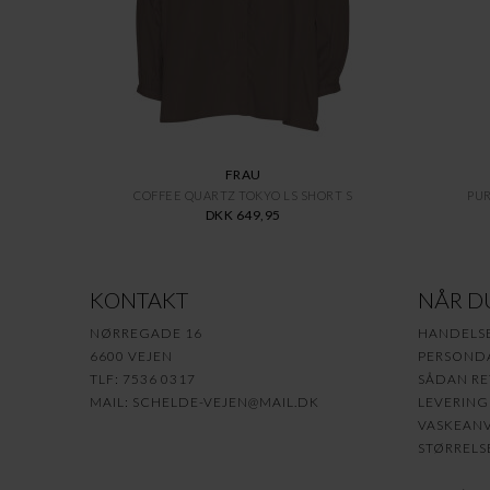
FRAU
COFFEE QUARTZ TOKYO LS SHORT S
PUR
DKK 649,95
KONTAKT
NÅR D
NØRREGADE 16
HANDELS
6600 VEJEN
PERSONDA
TLF: 7536 0317
SÅDAN RE
MAIL:
SCHELDE-VEJEN@MAIL.DK
LEVERING
VASKEANV
STØRRELS