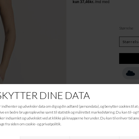
Størrelse
Beskrivelse
xxx
Informationer
Hvad koster fragten?
Returret?
Spø
Kan jeg kontakte jer?