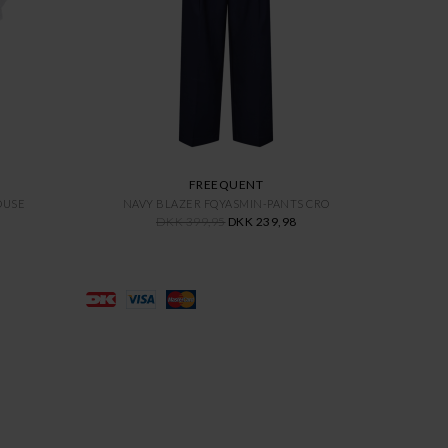
FREEQUENT
OUSE
NAVY BLAZER FQYASMIN-PANTS CRO
DKK 399,95
DKK 239,98