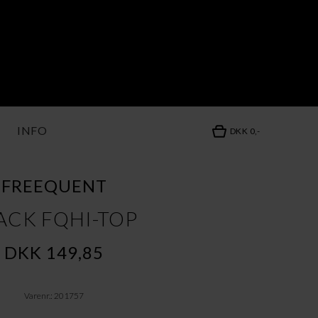
INFO
DKK 0,-
FREEQUENT
ACK FQHI-TOP
DKK 149,85
Varenr.: 201757