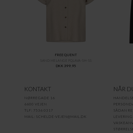
FREEQUENT
SAND MELANGE FQLAVA-SH-SS
DKK 399,95
KONTAKT
NÅR D
NØRREGADE 16
HANDELS
6600 VEJEN
PERSONDA
TLF: 7536 0317
SÅDAN RE
MAIL:
SCHELDE-VEJEN@MAIL.DK
LEVERING
VASKEANV
STØRRELS