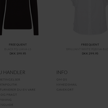
FREEQUENT
FREEQUENT
BLACK FQ-LIANA-LS
BRILLIANT WHITE FQBINA-BL
DKK 199,95
DKK 299,95
U HANDLER
INFO
BETINGELSER
OM OS
TAPOLITIK
NYHEDSMAIL
TURNERER DU EN VARE
GAVEKORT
 OG FRAGT
ISNING
ESGUIDE