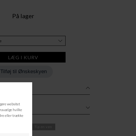
På lager
Tilføj til Ønskeskyen
rg om varen
Tip en ven