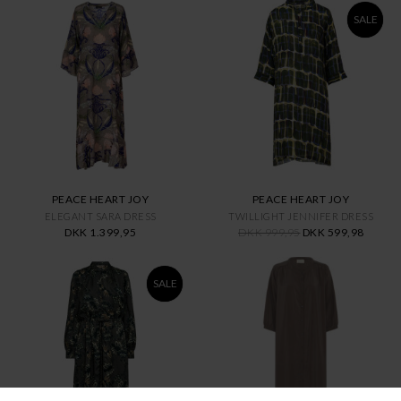
SALE
PEACE HEART JOY
PEACE HEART JOY
ELEGANT SARA DRESS
TWILLIGHT JENNIFER DRESS
DKK 1.399,95
DKK 999,95
DKK 599,98
SALE