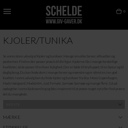
0
KJOLER/TUNIKA
Se vores store udvalg af kjoler og tunikaer. Mange smukke farver, silhuetter og
pasformer. Find en der passer præcis til din figur. Kjolerne fås i mange forskellige
kvaliteter, så de passer til enhver lejlighed. Der er både til brylluppet, til en bytur og til
daglig brug. Du kan finde dem i mange farver og mønstre og er sikret en i en god
kvalitet. I vores udvalg kan du finde kjoler og tunikaer fra bl.a. Moss Copenhagen,
Mads Nørgaard, Modström, Just Female, Samsøe Samsøe og mange flere. Gå på
opdagelse i vores kjolesamling og blev inspireret til at prøve noget nyt eller find præcis
det du manglede.
MÆRKE
STØRRELSE