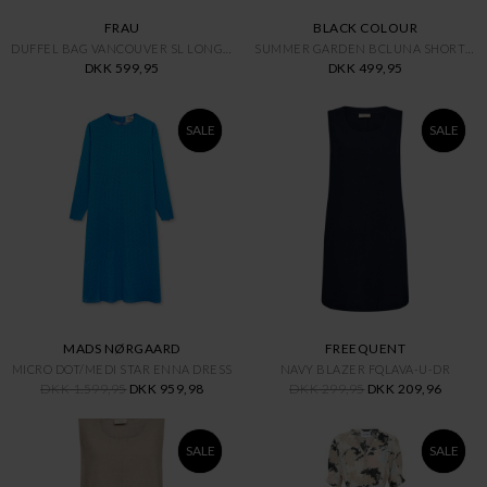
FRAU
BLACK COLOUR
DUFFEL BAG VANCOUVER SL LONG D
SUMMER GARDEN BCLUNA SHORT RAG
DKK 599,95
DKK 499,95
SALE
SALE
MADS NØRGAARD
FREEQUENT
MICRO DOT/MEDI STAR ENNA DRESS
NAVY BLAZER FQLAVA-U-DR
DKK 1.599,95
DKK 959,98
DKK 299,95
DKK 209,96
SALE
SALE