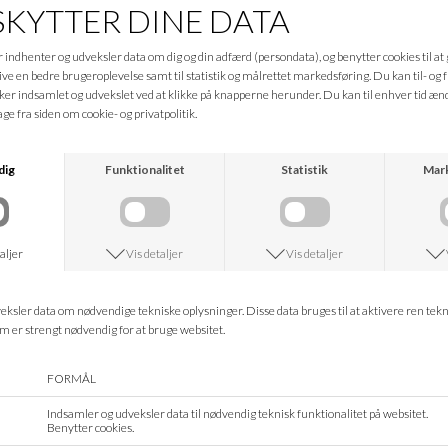
MOS MOSH
FRAU
URBAN CHIC MMLENA FLORO DRESS
MOREL BARI VISCOSE DRESS
DKK 1.399,95
DKK 839,98
DKK 999,95
FREEQUENT
FRAU
CHAMBRAY BLUE FQABY-DRESS
LIGHT BLUE DENIM SEOUL SS DRES
DKK 398,95
DKK 899,95