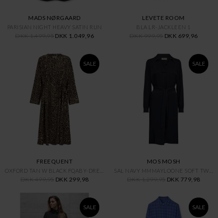
MADS NØRGAARD
LEVETE ROOM
PARISIAN NIGHT HEAVY SATIN RUN
BLA LR-JACKLEEN 1
DKK 1.499,95
DKK 1.049,96
DKK 999,95
DKK 699,96
SALE
SALE
FREEQUENT
MOS MOSH
OXFORD TAN W BLACK FQABY-DRESS
SAL NAVY MMMAYLOONE SOFT TWILL
DKK 499,95
DKK 299,98
DKK 1.299,95
DKK 779,98
SALE
SALE