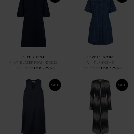
FREEQUENT
LEVETE ROOM
NAVY BLAZER FQANI-DRESS
VINT LR-KOSA 5
DKK 499,95
DKK 299,98
DKK 999,95
DKK 599,98
SALE
SALE