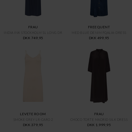
FRAU
FREEQUENT
INDIA INK STOCKHOLM SL LONG DR
MED BLUE DENIM FQALIA-DRESS
DKK 749,95
DKK 499,95
LEVETE ROOM
FRAU
SMOKE GREY LR-CARO 2
CHOCO TORTE MADRID SILK DRESS
DKK 379,95
DKK 1.999,95