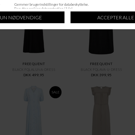
FREEQUENT
FREEQUENT
BLACK FQLALUNA-DRESS
BLACK FQLAVA-U-DRESS
DKK 499,95
DKK 399,95
SALE