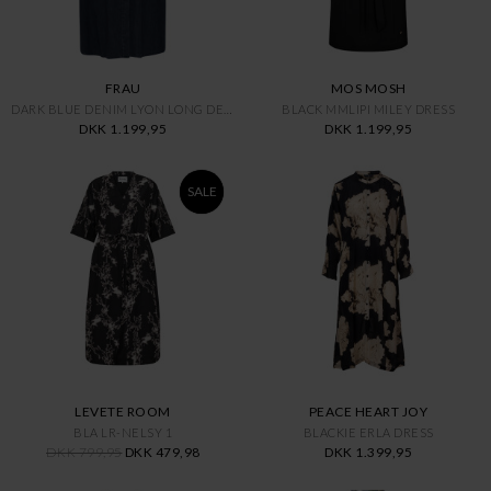
FRAU
MOS MOSH
DARK BLUE DENIM LYON LONG DENI
BLACK MMLIPI MILEY DRESS
DKK 1.199,95
DKK 1.199,95
SALE
LEVETE ROOM
PEACE HEART JOY
BLA LR-NELSY 1
BLACKIE ERLA DRESS
DKK 799,95
DKK 479,98
DKK 1.399,95