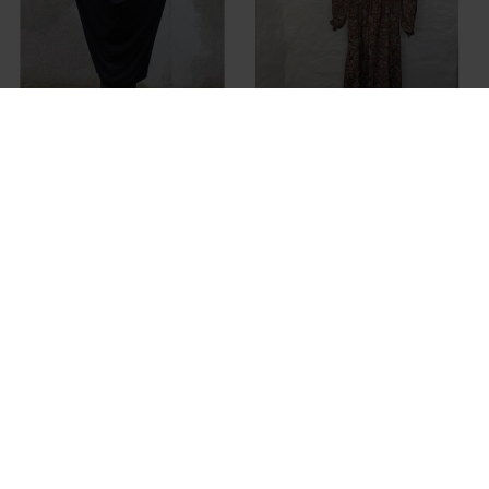
LISELOTTE HORNSTRUP
SISSEL EDELBO
BLACK DRAPE DRESS
HANDPICKED CHERILYN DRESS
DKK 1.199,95
DKK 1.399,95
SALE
BASIC APPAREL
BLACK COLOUR