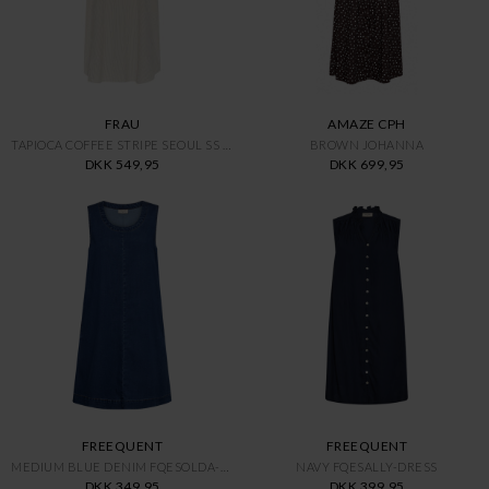
FRAU
AMAZE CPH
TAPIOCA COFFEE STRIPE SEOUL SS DRESS
BROWN JOHANNA
DKK 549,95
DKK 699,95
FREEQUENT
FREEQUENT
MEDIUM BLUE DENIM FQESOLDA-DRS
NAVY FQESALLY-DRESS
DKK 349,95
DKK 399,95