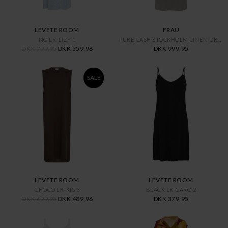
LEVETE ROOM
FRAU
NO LR-LIZY 1
PURE CASH STOCKHOLM LINEN DRES
DKK 799,95
DKK 559,96
DKK 999,95
SALE
LEVETE ROOM
LEVETE ROOM
CHOCO LR-KIS 3
BLACK LR-CARO 2
DKK 699,95
DKK 489,96
DKK 379,95