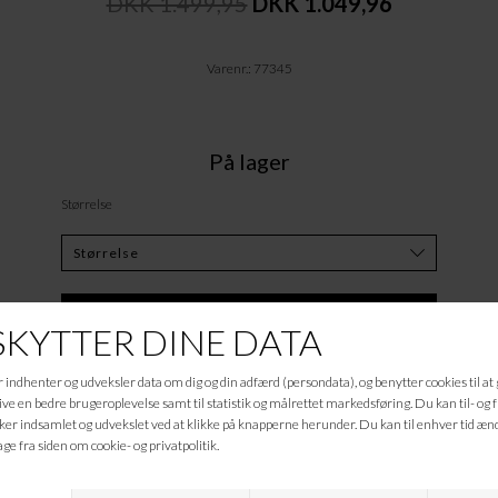
DKK 1.499,95
DKK 1.049,96
Varenr.: 77345
På lager
Størrelse
Tilføj til Ønskeskyen
Beskrivelse
Quiltet patchwork-jakke med standkrave og en let oversized pasform,
fremstillet i økologisk bomuldsstof. Lagene er quiltet i et lodret mønster,