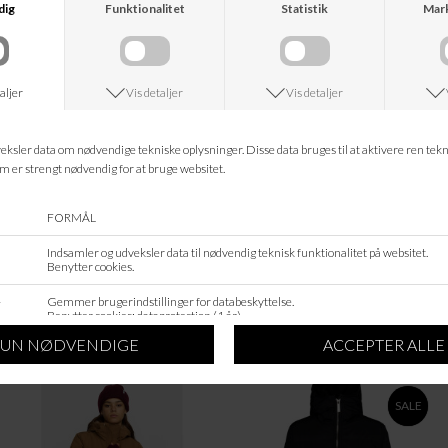
hvilket giver jakken ekstra holdbarhed. Den har komfortable, geometriske
påsyede lommer i blød kontrastfløjl. Jakken er designet med en justerbar
elastisk snøre forneden, så du kan tilpasse pasformen. Foret med 60 g
Thinsulate™-isolering af genanvendte materialer, som giver et slankt design
uden at gå på kompromis med varmen. Fyldet består af 78% genanvendte
fibre, der fanger mere luft på mindre plads og holder dig behageligt varm på
en kølig efterårsdag.
100% COTTON
Informationer
Hvad koster fragten?
Returret?
Spørg om varen
Tip en ven
Kan jeg kontakte jer?
Leveringstid?
ANDRE KØBTE OGSÅ
SALE