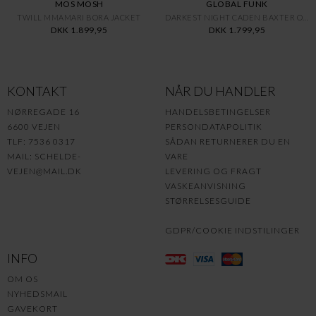
MOS MOSH
GLOBAL FUNK
TWILL MMAMARI BORA JACKET
DARKEST NIGHT CADEN BAXTER OUT
DKK 1.899,95
DKK 1.799,95
KONTAKT
NÅR DU HANDLER
NØRREGADE 16
HANDELSBETINGELSER
6600 VEJEN
PERSONDATAPOLITIK
TLF: 7536 0317
SÅDAN RETURNERER DU EN
MAIL:
SCHELDE-
VARE
VEJEN@MAIL.DK
LEVERING OG FRAGT
VASKEANVISNING
STØRRELSESGUIDE
GDPR/COOKIE INDSTILINGER
INFO
OM OS
NYHEDSMAIL
GAVEKORT