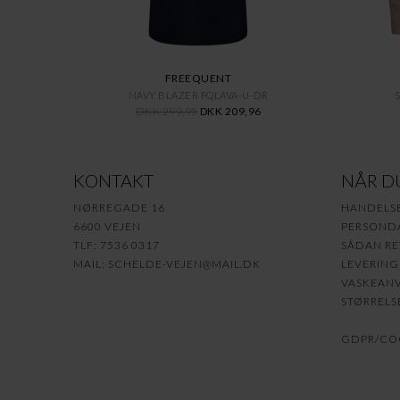
FREEQUENT
NAVY BLAZER FQLAVA-U-DR
DKK 299,95
DKK 209,96
KONTAKT
NÅR D
NØRREGADE 16
HANDELS
6600 VEJEN
PERSONDA
TLF: 7536 0317
SÅDAN RE
MAIL:
SCHELDE-VEJEN@MAIL.DK
LEVERING
VASKEANV
STØRRELS
GDPR/COO