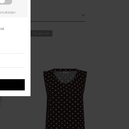
rg om varen
Tip en ven