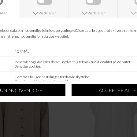
1% Elastane
Informationer
Hvad koster fragten?
Returret?
Spø
Kan jeg kontakte jer?
Leveringstid?
ANDRE KØBTE OGSÅ