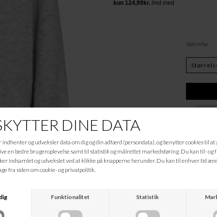
Størrelse
Beskrivelse
59% Polyester (recy
21% Polyamide
11% Polyester
8% Wool