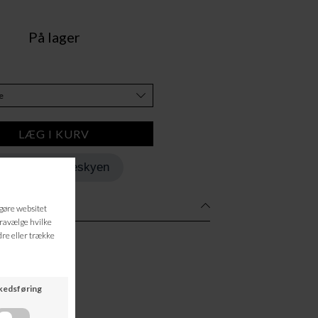
På lager
Tilføj til Ønskeskyen
cled)