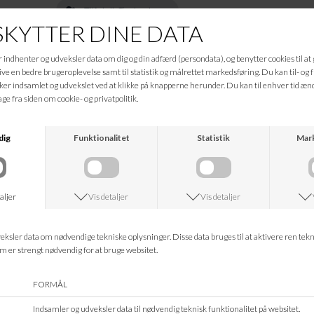
Tilføj til Ønskeskyen
Beskrivelse
Ø: 22cm
Informationer
Hvad koster fragten?
Returret?
Spørg om varen
Tip en ven
Kan jeg kontakte jer?
Leveringstid?
ANDRE KØBTE OGSÅ