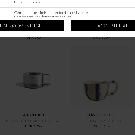
HÅNDPLUKKET
HÅNDPLUKKET
BRUN/BLÅ RAFU VISKESTYKKE
KROM LUCINDUS FAD L
DKK 70,-
DKK 180,-
HÅNDPLUKKET
HÅNDPLUKKET
KROM CITREA KOP M/UNDERKOP
ATELIER FORMA - GOGI KOP
DKK 125,-
DKK 115,-