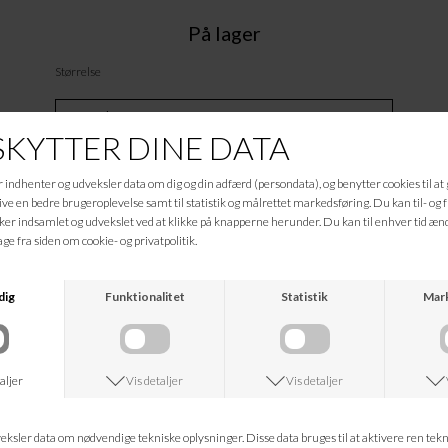
På lager
Størrelse
Tilføj til Ønskeskyen
Beskrivelse
95 % Bomuld, 3,5 % Polyester, 1,5 % Elastan
Informationer
Hvad koster fragten?
Returret?
Spørg om varen
Tip en ven
Kan jeg kontakte jer?
Leveringstid?