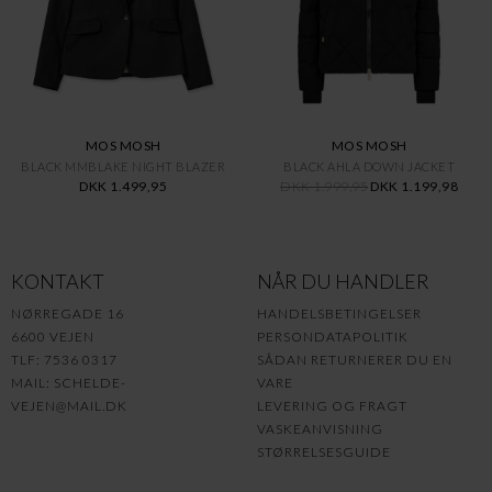
MOS MOSH
MOS MOSH
BLACK MMBLAKE NIGHT BLAZER
BLACK AHLA DOWN JACKET
DKK 1.499,95
DKK 1.999,95
DKK 1.199,98
KONTAKT
NÅR DU HANDLER
NØRREGADE 16
HANDELSBETINGELSER
6600 VEJEN
PERSONDATAPOLITIK
TLF: 7536 0317
SÅDAN RETURNERER DU EN
MAIL:
SCHELDE-
VARE
VEJEN@MAIL.DK
LEVERING OG FRAGT
VASKEANVISNING
STØRRELSESGUIDE