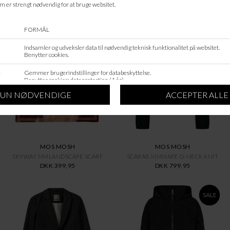
ANDRE KØBTE OGSÅ
MOS MOSH
MOS MOSH
SKYWAY MMLANDSCAPE SCARF
SCARAB MMMAPE O-NECK KNIT
DKK 399,95
DKK 799,95
SALE