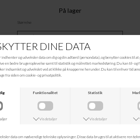
På lager
Størrelse
Tilføj til Ønskeskyen
Beskrivelse
xxxxxxxxx
Informationer
Hvad koster fragten?
Returret?
Spørg om varen
Tip en ven
Kan jeg kontakte jer?
Leveringstid?