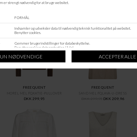
ANDRE KØBTE OGSÅ
SALE
FREEQUENT
FREEQUENT
MOREL MEL FQKATIE-PULLOVER
SAND MEL FQLAVA-U-DRESS
DKK 299,95
DKK 299,95
DKK 209,96