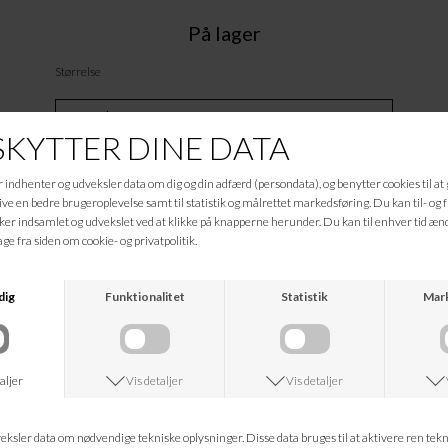
På lager
Størrelse
Tilføj til Ønskeskyen
Beskrivelse
90%
Viscose,
10%
Elastane
Informationer
Hvad koster fragten?
Returret?
Spørg om varen
Tip en ven
Kan jeg kontakte jer?
Leveringstid?