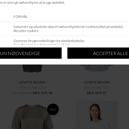
ANDRE KØBTE OGSÅ
SALE
LEVETE ROOM
LEVETE ROOM
L999 LR-WELLS 2
WIN LR-KETTA 1
DKK 899,95
DKK 539,98
DKK 699,95
SALE