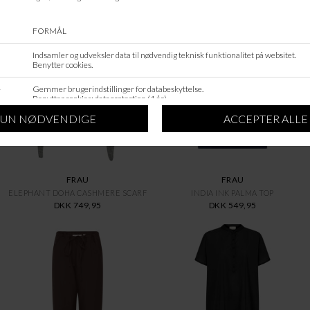
ANDRE KØBTE OGSÅ
FRAU
FRAU
ELEPHANT DOHA CASHMERE SCARF
INDIA INK PALMA TOP
DKK 749,95
DKK 549,95