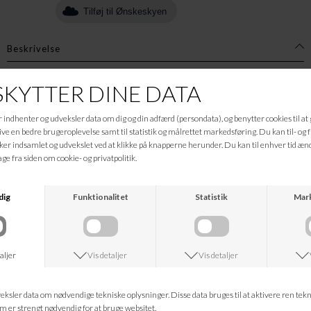
Tilføj til Ønskeskyen
Beskrivelse
Siena kortærmet skjorte har raglan ærmer, kinakrave og feminine rynker ved
skulder og halsskæringen.
Materiale: 100% økologisk bomuld
Brystmål: 63 cm
Længde for: 68 cm
Længde bag: 67 cm
Bemærk, at ovenstående brystmål er fladt-liggende mål, og skal ganges
med 2 for at få den totale omkreds.
Informationer
Hvad koster fragten?
Returret?
Spørg om varen
Tip en ven
Kan jeg kontakte jer?
Leveringstid?