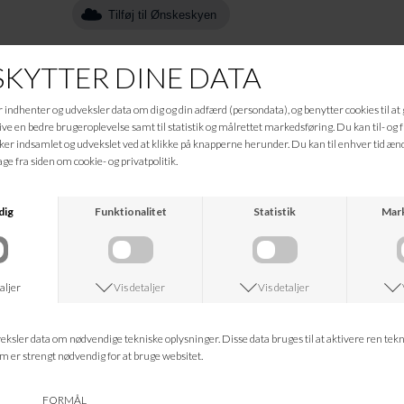
Tilføj til Ønskeskyen
Beskrivelse
Rib tank top Kontrast toppen er den klassiske #101 T-shirt designet som top
med brede skulder stropper og kontrastkanter. Nørgaard paa Strøget toppen
er en videreudvikling af den klassiske #101 T-shirt designet af Jørgen
Nørgaard i 1967. Toppen er designet i 90’erne og er strikket og syet i
Danmark af 100% BCI bomuld. Toppen er onesize.
Informationer
Hvad koster fragten?
Returret?
Spørg om varen
Tip en ven
Kan jeg kontakte jer?
Leveringstid?
ANDRE KØBTE OGSÅ