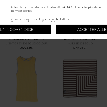
NØRGAARD PÅ STRØGET
NØRGAARD PÅ STRØGET
LIGHT GREY 101 SOLID COLOUR
MARINE 101 SOLID
DKK 350,-
DKK 350,-