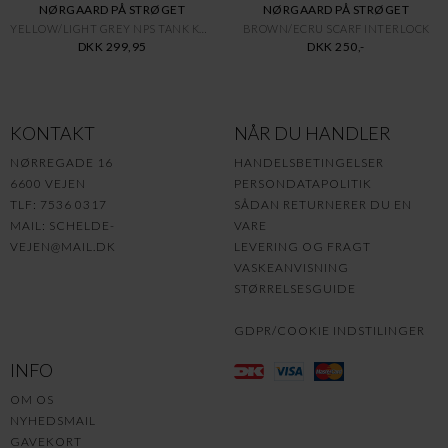
NØRGAARD PÅ STRØGET
NØRGAARD PÅ STRØGET
YELLOW/LIGHT GREY NPS TANK KON
BROWN/ECRU SCARF INTERLOCK
DKK 299,95
DKK 250,-
KONTAKT
NÅR DU HANDLER
NØRREGADE 16
HANDELSBETINGELSER
6600 VEJEN
PERSONDATAPOLITIK
TLF: 7536 0317
SÅDAN RETURNERER DU EN
MAIL:
SCHELDE-
VARE
VEJEN@MAIL.DK
LEVERING OG FRAGT
VASKEANVISNING
STØRRELSESGUIDE
GDPR/COOKIE INDSTILINGER
INFO
OM OS
NYHEDSMAIL
GAVEKORT