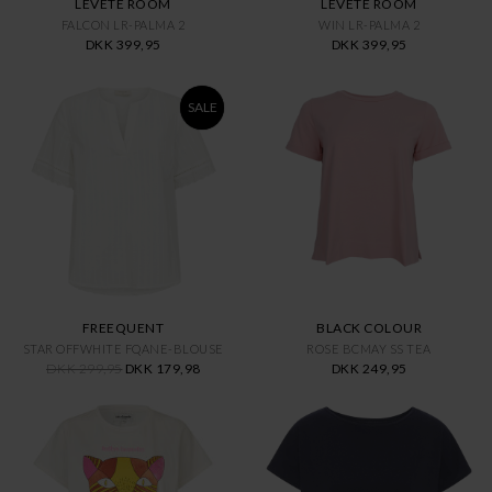
LEVETE ROOM
LEVETE ROOM
FALCON LR-PALMA 2
WIN LR-PALMA 2
DKK 399,95
DKK 399,95
SALE
FREEQUENT
BLACK COLOUR
STAR OFFWHITE FQANE-BLOUSE
ROSE BCMAY SS TEA
DKK 299,95
DKK 179,98
DKK 249,95