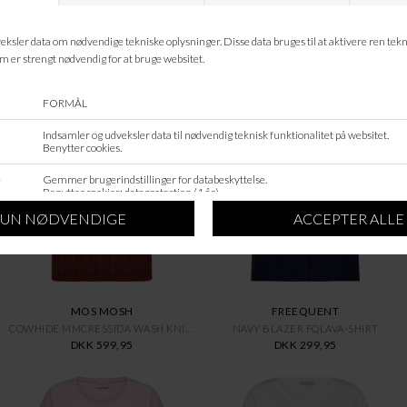
LEVETE ROOM
LEVETE ROOM
VEILE LR-NUMBIA 14
WHITE LR-NAJA 54
DKK 299,95
DKK 599,95
MOS MOSH
FREEQUENT
COWHIDE MMCRESSIDA WASH KNIT T
NAVY BLAZER FQLAVA-SHIRT
DKK 599,95
DKK 299,95