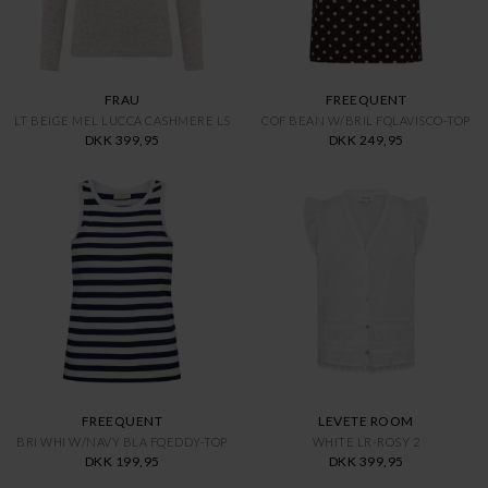
FRAU
FREEQUENT
LT BEIGE MEL LUCCA CASHMERE LS
COF BEAN W/BRIL FQLAVISCO-TOP
DKK 399,95
DKK 249,95
FREEQUENT
LEVETE ROOM
BRI WHI W/NAVY BLA FQEDDY-TOP
WHITE LR-ROSY 2
DKK 199,95
DKK 399,95