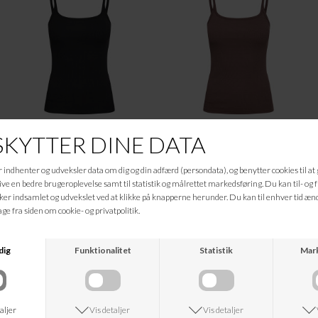
LEVETE ROOM
LEVETE ROOM
BLACK LR-NUMBIA 14
SHOP LR-NUMBIA 14
DKK 299,95
DKK 299,95