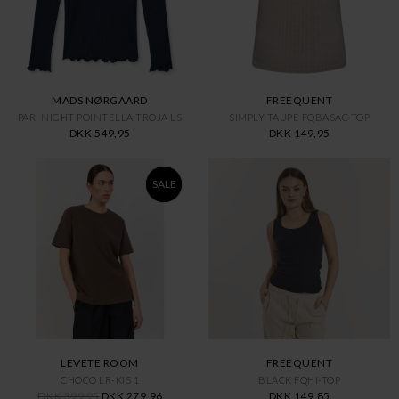
MADS NØRGAARD
FREEQUENT
PARI NIGHT POINTELLA TROJA LS
SIMPLY TAUPE FQBASAC-TOP
DKK 549,95
DKK 149,95
SALE
LEVETE ROOM
FREEQUENT
CHOCO LR-KIS 1
BLACK FQHI-TOP
DKK 399,95
DKK 279,96
DKK 149,85