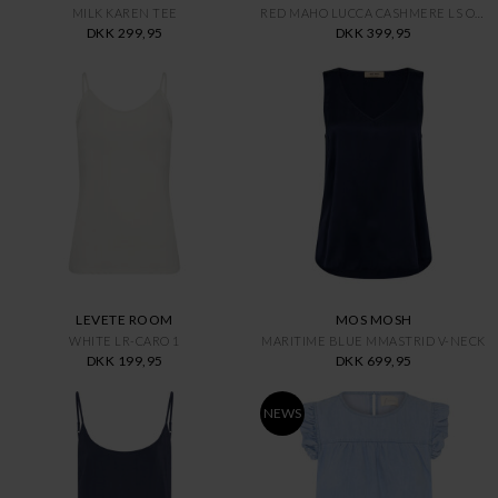
MILK KAREN TEE
RED MAHO LUCCA CASHMERE LS O-N
DKK 299,95
DKK 399,95
LEVETE ROOM
MOS MOSH
WHITE LR-CARO 1
MARITIME BLUE MMASTRID V-NECK
DKK 199,95
DKK 699,95
NEWS