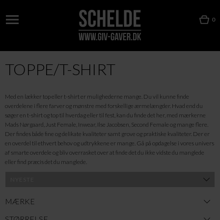
0
TOPPE/T-SHIRT
Med en lækker top eller t-shirt er mulighederne mange. Du vil kunne finde
overdelene i flere farver og mønstre med forskellige ærmelængder. Hvad end du
søger en t-shirt og top til hverdag eller til fest, kan du finde det her, med mærkerne
Mads Nørgaard, Just Female, Inwear, Ilse Jacobsen, Second Female og mange flere.
Der findes både fine og delikate kvaliteter samt grove og praktiske kvaliteter. Der er
en overdel til ethvert behov og udtrykkene er mange. Gå på opdagelse i vores univers
af smarte overdele og bliv overrasket over at finde det du ikke vidste du manglede
eller find præcis det du manglede.
MÆRKE
STØRRELSE