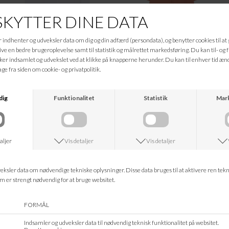
FRAU
FRAU
BRIGHT WHITE DHAKA LS SHIRT
CAMEO BROWN ABU DHABI 3/4 SHOR
DKK 549,95
DKK 549,95
SALE
MOS MOSH
LEVETE ROOM
PHANTOM MMKILANA LS BLOUSE
BLACK LR-DUFFY 1
DKK 699,95
DKK 419,98
DKK 349,95