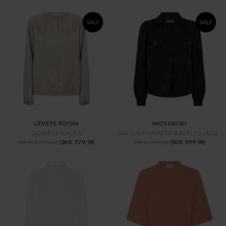
SALE
SALE
LEVETE ROOM
MOS MOSH
SILVER LR-GALE 2
SAL NAVY MMALDO BAUBLES JACQ B
DKK 1.299,95
DKK 779,98
DKK 999,95
DKK 599,98