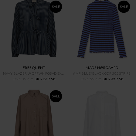
SALE
SALE
FREEQUENT
MADS NØRGAARD
NAVY BLAZER W OFFWH FQSADIE-BL
AMP BLUE/BLACK COF 5X5 STRIPE
DKK 399,95
DKK 239,98
DKK 599,95
DKK 359,98
SALE