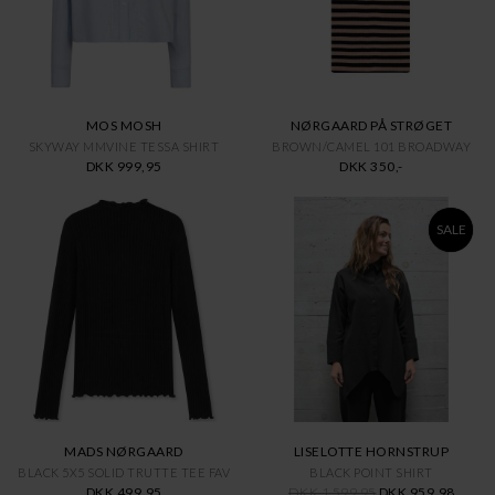
MOS MOSH
NØRGAARD PÅ STRØGET
SKYWAY MMVINE TESSA SHIRT
BROWN/CAMEL 101 BROADWAY
DKK 999,95
DKK 350,-
SALE
MADS NØRGAARD
LISELOTTE HORNSTRUP
BLACK 5X5 SOLID TRUTTE TEE FAV
BLACK POINT SHIRT
DKK 499,95
DKK 1.599,95
DKK 959,98