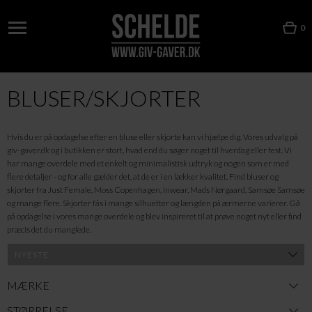
0
BLUSER/SKJORTER
Hvis du er på opdagelse efter en bluse eller skjorte kan vi hjælpe dig. Vores udvalg på
giv-gaver.dk og i butikken er stort, hvad end du søger noget til hverdag eller fest. Vi
har mange overdele med et enkelt og minimalistisk udtryk og nogen som er med
flere detaljer - og for alle gælder det, at de er i en lækker kvalitet. Find bluser og
skjorter fra Just Female, Moss Copenhagen, Inwear, Mads Nørgaard, Samsøe Samsøe
og mange flere. Skjorter fås i mange silhuetter og længden på ærmerne varierer. Gå
på opdagelse i vores mange overdele og blev inspireret til at prøve noget nyt eller find
præcis det du manglede.
MÆRKE
STØRRELSE