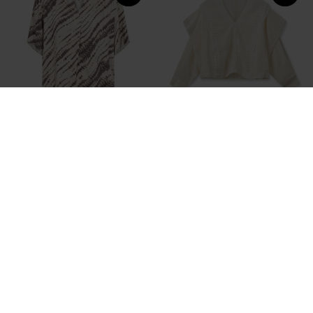
LEVETE ROOM
MOS MOSH
ISL LR-GRITH 3
ECRU MMFINA LACE BLOUSE
DKK 599,95
DKK 359,98
DKK 999,95
DKK 599,98
SALE