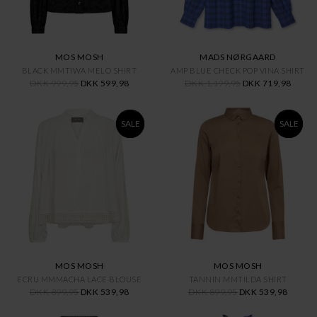
MOS MOSH
MADS NØRGAARD
BLACK MMTIWA MELO SHIRT
AMP BLUE CHECK POP VINA SHIRT
DKK 999,95
DKK 599,98
DKK 1.199,95
DKK 719,98
SALE
SALE
MOS MOSH
MOS MOSH
ECRU MMMACHA LACE BLOUSE
TANNIN MMTILDA SHIRT
DKK 899,95
DKK 539,98
DKK 899,95
DKK 539,98