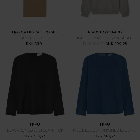
NØRGAARD PÅ STRØGET
MADS NØRGAARD
CAMEL 101 SOLID
LIGHT GREY MEL ORG SWEAT ATLI
DKK 350,-
DKK 849,95
DKK 509,98
FRAU
FRAU
BLACK ROMEO LS ELEGANT TOP
MED BLUE DENIM ROMEO LS DENIM
DKK 799,95
DKK 749,95