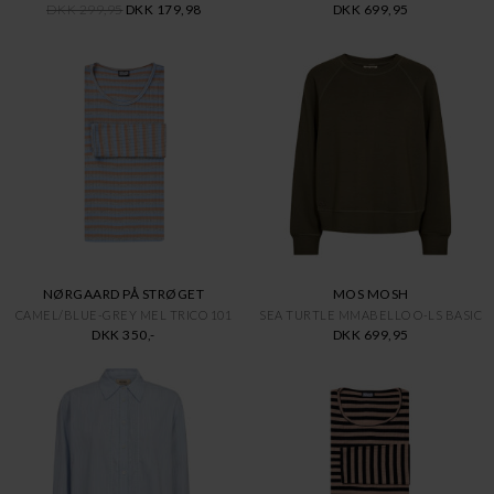
DKK 299,95
DKK 179,98
DKK 699,95
NØRGAARD PÅ STRØGET
MOS MOSH
CAMEL/BLUE-GREY MEL TRICO 101
SEA TURTLE MMABELLO O-LS BASIC
DKK 350,-
DKK 699,95