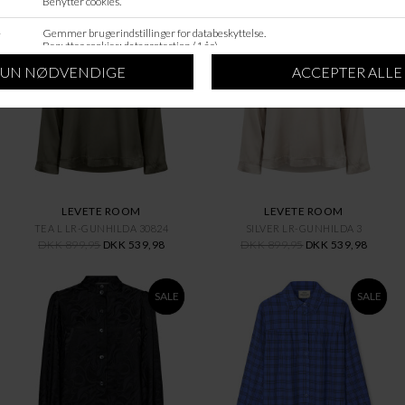
SALE
SALE
LEVETE ROOM
LEVETE ROOM
TEA L LR-GUNHILDA 30824
SILVER LR-GUNHILDA 3
DKK 899,95
DKK 539,98
DKK 899,95
DKK 539,98
SALE
SALE