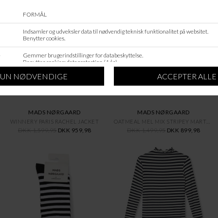
SALE
SALE
MADS NØRGAARD
MADS NØRGAARD
WINNERY PARIS RACHEL JACKET
OATMEAL MEL MIX STRIPEY MARTHA
DKK 1.599,95
DKK 959,98
DKK 1.499,95
DKK 899,98