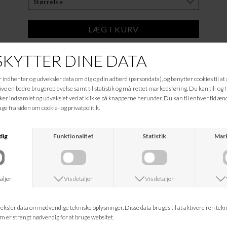
Tilføj til Ønskeskyen
Beskrivelse
A-formet, knælang nederdel med høj talje, lommer og fast linning med lynlås
bagpå
100% Organic Cotton
Informationer
Hvad koster fragten?
Returret?
Spørg om varen
Tip en ven
Kan jeg kontakte jer?
Leveringstid?
ANDRE KØBTE OGSÅ