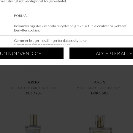
ANDRE KØBTE OGSÅ
ÆRLIG
ÆRLIG
P03 - EAU DE PARFUM 100 ML
P03 - EAU DE PARFUM 15 ML
DKK 790,-
DKK 350,-