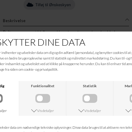
Tilføj til Ønskeskyen
Beskrivelse
Duften er ren, umiddelbar og blomsteragtig og så er den blød og
intens på samme tid.
Rosen ledsages af lychee og jasmin samt af antydning af patchouli,
vetiver og vanilje.
Ingrediensliste (INCI): fri for 72 allergener
Alcohol*, Parfum, Pogostemon Cablin Oil (0,45%), Tetramethyl
acetyloctahydro naphthalenes (0,3%), Linalyl Acetate (0,2 %),
Geranyl Acetate (0,08%), Vanilin (0,03%), Hexamethylindanpyran
(0,023%), Alpha-Damascone (0,005%), Damacone (0,0025%).
*Økologisk udenatureret alkohol udvundet af økologisk hvede.
Informationer
Hvad koster fragten?
Returret?
Spørg om varen
Tip en ven
Kan jeg kontakte jer?
Leveringstid?