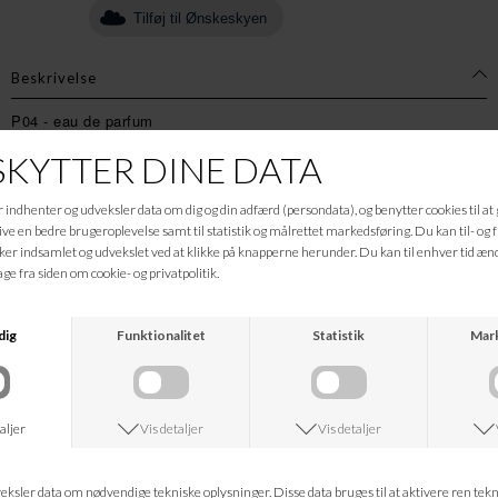
Tilføj til Ønskeskyen
Beskrivelse
P04 - eau de parfum
Denne parfume er skøn og varm, samtidig har den strejf af friskhed
og sødme. Afrundes med et mix af krydrede dufte.
En vidunderlig duft med noter af blandt andet bergamot, mandarin,
sweet pea, wall flower og med bundnoter af amber og patchouli.
100 ml. | 15 ml.
Ingrediensliste (INCI) :
fri for 73 allergener
Alcohol*, Parfum, Hexamethylindanopyran (2,6%), Tetramethyl
acetyloctahydro naphthalenes (1,3%), Linalyl Acetate (0,50%),
Vanilin (0,02%), Geranyl Acetate (0,015%), Terpineol (0,01%),
Damascone (0,004%).
*Økologisk udenatureret alkohol udvundet af økologisk hvede.
Informationer
Hvad koster fragten?
Returret?
Spørg om varen
Tip en ven
Kan jeg kontakte jer?
Leveringstid?