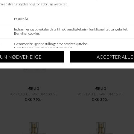
ANDRE KØBTE OGSÅ
ÆRLIG
ÆRLIG
P06 - EAU DE PARFUM 100 ML
P03 - EAU DE PARFUM 15 ML
DKK 790,-
DKK 350,-